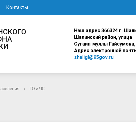
Контакты
Наш адрес
366324 г. Шали
ШАЛИНСКОГО
Шалинский район, ули
ОНА
Сугаип-муллы Гайсумова,
КИ
Адрес электронной почт
shaligl@95gov.ru
населения
›
ГО и ЧС