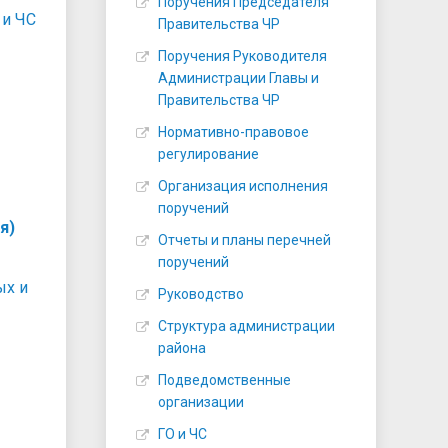
Поручения Председателя
 и ЧС
Правительства ЧР
Поручения Руководителя
Администрации Главы и
Правительства ЧР
Нормативно-правовое
регулирование
Организация исполнения
поручений
я)
Отчеты и планы перечней
поручений
ых и
Руководство
Структура администрации
района
Подведомственные
организации
ГО и ЧС