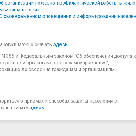
 «Об организации пожарно-профилактической работы в жил
быванием людей».
 «О своевременном оповещении и информировании населе
тановки можно скачать
здесь
г. N 386 и Федеральным законом "Об обеспечении доступа к
 органов и органов местного самоуправления",
ормацию до сведения гражданам и организациям.
овориться о приемах и способах защиты населения от
ожно скачать
здесь