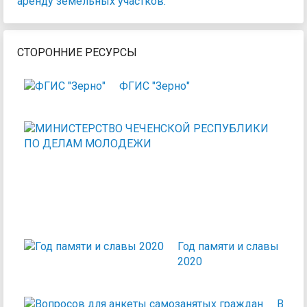
аренду земельных участков.
СТОРОННИЕ РЕСУРСЫ
ФГИС "Зерно"
МИН
ЧЕЧ
РЕС
ПО
ДЕЛ
МО
Год памяти и славы
2020
Вопр