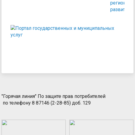
региональ
развития
Пор
гос
и
мун
услу
"Горячая линия" По защите прав потребителей
по телефону 8 87146 (2-28-85) доб. 129