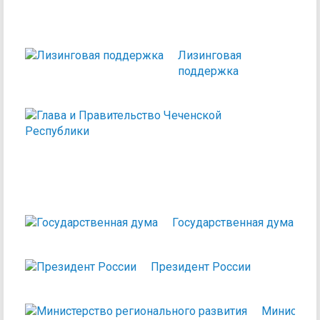
РЕС
Лизинговая
поддержка
Глав
и
Пра
Чеч
Рес
Государственная дума
Президент России
Министерс