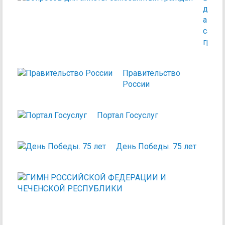
для
анке
само
граж
Правительство
России
Портал Госуслуг
День Победы. 75 лет
ГИМ
РОС
ФЕД
И
ЧЕЧ