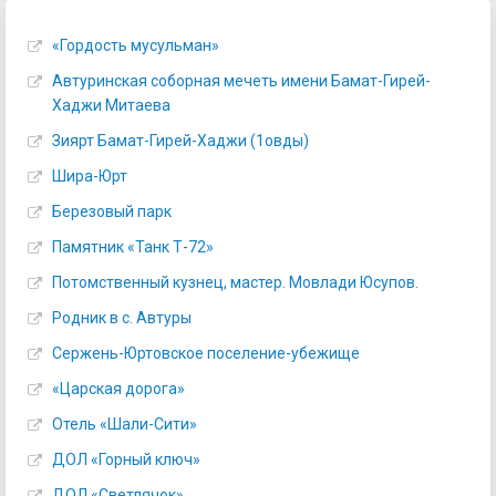
«Гордость мусульман»
Автуринская соборная мечеть имени Бамат-Гирей-
Хаджи Митаева
Зиярт Бамат-Гирей-Хаджи (1овды)
Шира-Юрт
Березовый парк
Памятник «Танк Т-72»
Потомственный кузнец, мастер. Мовлади Юсупов.
Родник в с. Автуры
Сержень-Юртовское поселение-убежище
«Царская дорога»
Отель «Шали-Сити»
ДОЛ «Горный ключ»
ДОЛ «Светлячок»