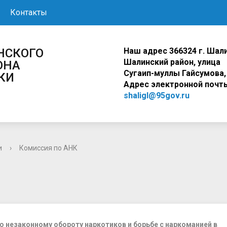
Контакты
Наш адрес
366324 г. Шали
ШАЛИНСКОГО
Шалинский район, ули
ОНА
Сугаип-муллы Гайсумова,
КИ
Адрес электронной почт
shaligl@95gov.ru
и
›
Комиссия по АНК
 незаконному обороту наркотиков и борьбе с наркоманией в