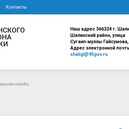
Контакты
Наш адрес
366324 г. Шали
ШАЛИНСКОГО
Шалинский район, ули
ОНА
Сугаип-муллы Гайсумова,
КИ
Адрес электронной почт
shaligl@95gov.ru
альная служба